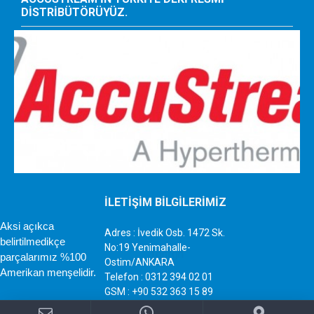
DISTRIBÜTÖRÜYÜZ.
İLETİŞİM BİLGİLERİMİZ
Aksi açıkca
Adres : İvedik Osb. 1472 Sk.
belirtilmedikçe
No:19 Yenimahalle-
parçalarımız %100
Ostim/ANKARA
Amerikan menşelidir.
Telefon : 0312 394 02 01
GSM : +90 532 363 15 89
Mail : info@sujetiparca.com