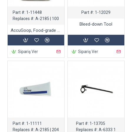
Part #:
1-11448
Part #:
1-12029
Replaces #:
A-2185 | 100
Bleed-down Tool
AccuGoop, Food-grade anti-seize lubricant, 4 oz.
Sipariş Ver
Sipariş Ver
Part #:
1-11111
Part #:
1-13705
Replaces #:
A-2185 | 204
Replaces #:
A-6333 1