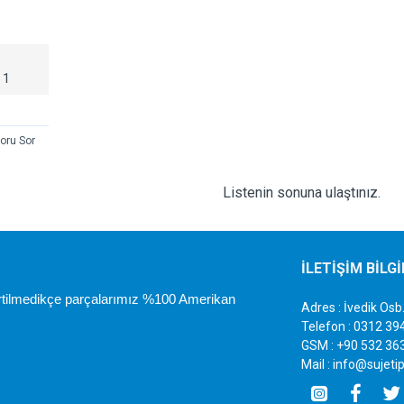
 1
oru Sor
Listenin sonuna ulaştınız.
İLETİŞİM BİLG
irtilmedikçe parçalarımız %100 Amerikan
Adres : İvedik O
Telefon : 0312 39
GSM : +90 532 36
Mail : info@sujet