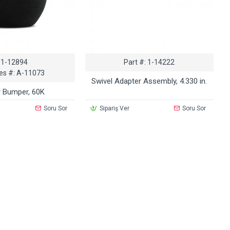
1-12894
Part #:
1-14222
es #:
A-11073
Swivel Adapter Assembly, 4.330 in.
 Bumper, 60K
Soru Sor
Sipariş Ver
Soru Sor