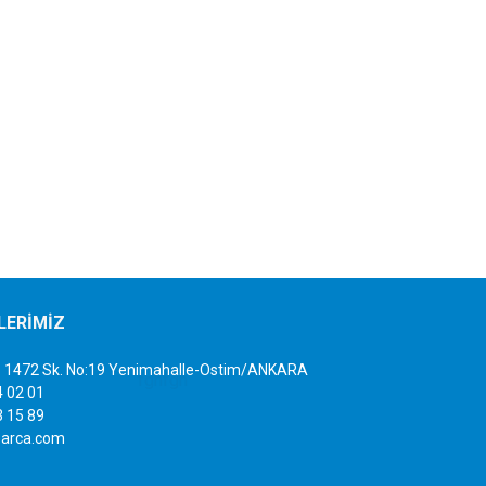
İLERİMİZ
sb. 1472 Sk. No:19 Yenimahalle-Ostim/ANKARA
4 02 01
3 15 89
iparca.com