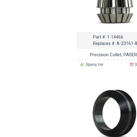
Part #:
1-14466
Replaces #:
A-23161-
Precision Collet, PASER
Sipariş Ver
S