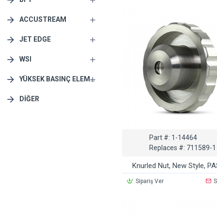
ACCUSTREAM
JET EDGE
WSI
YÜKSEK BASINÇ ELEMANLARI
DIĞER
Part #:
1-14464
Replaces #:
711589-1
Knurled Nut, New Style, P
Sipariş Ver
S