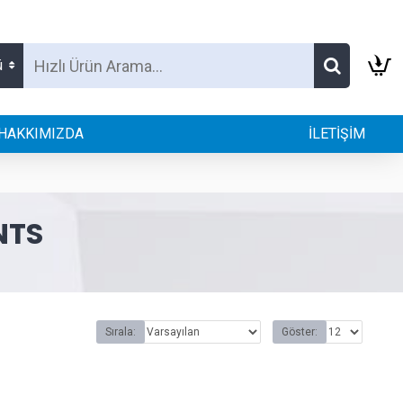
ü
HAKKIMIZDA
İLETİŞİM
NTS
Sırala:
Göster: