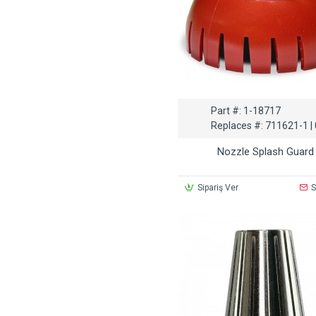
Part #:
1-18717
Replaces #:
711621-1 | 
Nozzle Splash Guard
Sipariş Ver
S