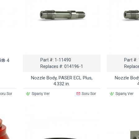
Part #:
1-11490
Part #:
ER® 4
Replaces #:
014196-1
Replace
Nozzle Body, PASER ECL Plus,
Nozzle Body
4.332 in.
oru Sor
Sipariş Ver
Soru Sor
Sipariş Ver