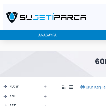
ANASAYFA
60
FLOW
Ürün Karşılaş
KMT
BFT