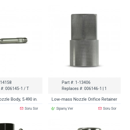
-14158
Part #:
1-13406
 #:
006145-1 / T
Replaces #:
006146-1 | 1
zle Body, 5.490 in.
Low-mass Nozzle Orifice Retainer
Soru Sor
Sipariş Ver
Soru Sor