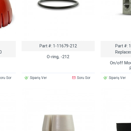
Part #:
1-11679-212
Part #:
0
Replace
O-ring, -212
On/off Mou
oru Sor
Sipariş Ver
Soru Sor
Sipariş Ver