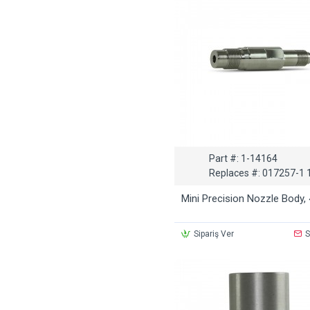
Part #:
1-14164
Replaces #:
017257-1 
Mini Precision Nozzle Body, 4
Sipariş Ver
S