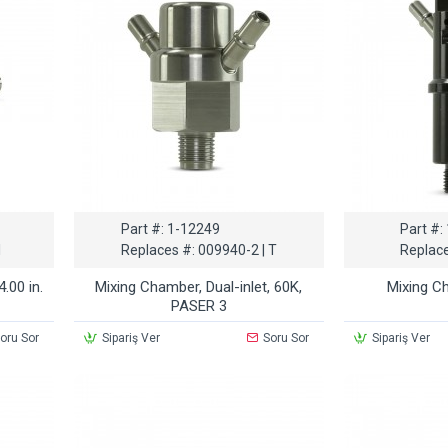
Part #:
1-12249
Part #:
1
Replaces #:
009940-2 | T
Replace
.00 in.
Mixing Chamber, Dual-inlet, 60K,
Mixing C
PASER 3
oru Sor
Sipariş Ver
Soru Sor
Sipariş Ver