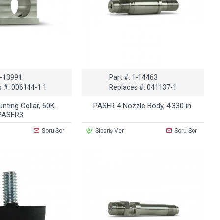
1-13991
Part #:
1-14463
s #:
006144-1 1
Replaces #:
041137-1
nting Collar, 60K,
PASER 4 Nozzle Body, 4.330 in.
PASER3
Soru Sor
Sipariş Ver
Soru Sor