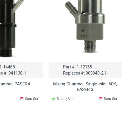
1-14468
Part #:
1-12765
s #:
041138-1
Replaces #:
009940-2 1
hamber, PASER4
Mixing Chamber, Single-inlet, 60K,
PASER 3
Soru Sor
Sipariş Ver
Soru Sor