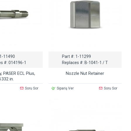
1-11490
Part #:
1-11299
s #:
014196-1
Replaces #:
B-1041-1 / T
, PASER ECL Plus,
Nozzle Nut Retainer
4.332 in.
Soru Sor
Sipariş Ver
Soru Sor