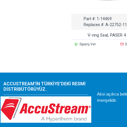
Part #:
1-14469
Replaces #:
A-22752-11
V-ring Seal, PASER 4
Sipariş Ver
S
ACCUSTREAM'IN TÜRKIYE'DEKI RESMI
DISTRIBÜTÖRÜYÜZ.
Aksi açıkca bel
menşelidir.