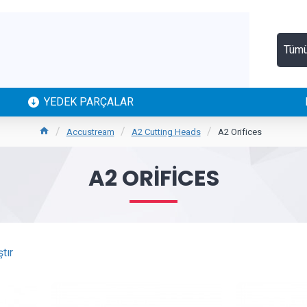
Tüm
YEDEK PARÇALAR
Accustream
A2 Cutting Heads
A2 Orifices
A2 ORIFICES
tır