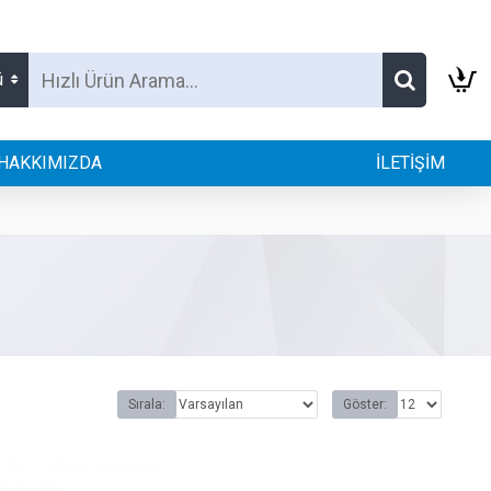
ü
HAKKIMIZDA
İLETİŞİM
Sırala:
Göster: