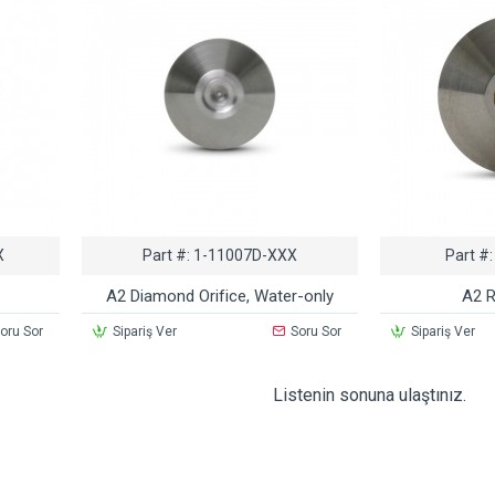
X
Part #:
1-11007D-XXX
Part #:
A2 Diamond Orifice, Water-only
A2 R
oru Sor
Sipariş Ver
Soru Sor
Sipariş Ver
Listenin sonuna ulaştınız.