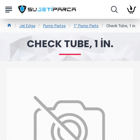
Jet Edge
Pump Partss
1" Pump Parts
Check Tube, 1 in.
CHECK TUBE, 1 IN.