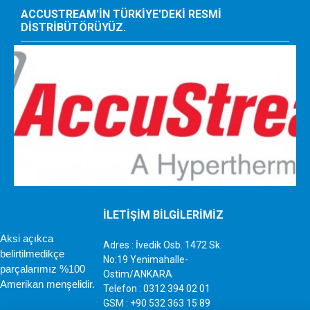
ACCUSTREAM'IN TÜRKIYE'DEKI RESMI
DISTRIBÜTÖRÜYÜZ.
İLETİŞİM BİLGİLERİMİZ
Aksi açıkca
Adres : İvedik Osb. 1472 Sk.
belirtilmedikçe
No:19 Yenimahalle-
parçalarımız %100
Ostim/ANKARA
Amerikan menşelidir.
Telefon : 0312 394 02 01
GSM : +90 532 363 15 89