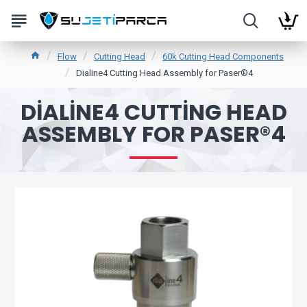
Flow
Cutting Head
60k Cutting Head Components
Dialine4 Cutting Head Assembly for Paser®4
DIALINE4 CUTTING HEAD
ASSEMBLY FOR PASER®4