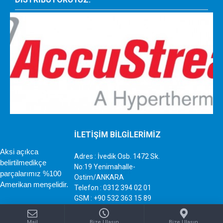
İLETİŞİM BİLGİLERİMİZ
Aksi açıkca
Adres : İvedik Osb. 1472 Sk.
belirtilmedikçe
No:19 Yenimahalle-
parçalarımız %100
Ostim/ANKARA
Amerikan menşelidir.
Telefon : 0312 394 02 01
GSM : +90 532 363 15 89
Mail : info@sujetiparca.com
Mail
Bize Ulaşın
Bize Ulaşın