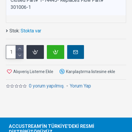
Closed Part# 1-14445- Replaces Flow Part#
301006-1
Stok:
Stokta var
Alışveriş Listeme Ekle
Karşılaştırma listesine ekle
0 yorum yapılmış.
-
Yorum Yap
ACCUSTREAM'IN TÜRKIYE'DEKI RESMI
DISTRIBÜTÖRÜYÜZ.