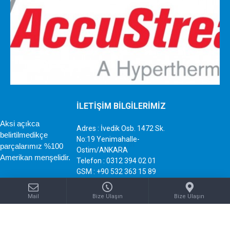
İLETİŞİM BİLGİLERİMİZ
Aksi açıkca
Adres : İvedik Osb. 1472 Sk.
belirtilmedikçe
No:19 Yenimahalle-
parçalarımız %100
Ostim/ANKARA
Amerikan menşelidir.
Telefon : 0312 394 02 01
GSM : +90 532 363 15 89
Mail : info@sujetiparca.com
Mail
Bize Ulaşın
Bize Ulaşın